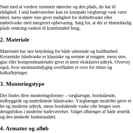
Start med at vurdere rummets størrelse og den plads, du har til
rådighed. I små badeværelser kan en kompakt væghængt vask være
ideel, mens større rum giver mulighed for dobbeltvaske eller
møbelvaske med integreret opbevaring. Sørg for, at der er tilstrækkelig
plads omkring vasken til komfortabel brug.
2. Materiale
Materialet har stor betydning for både udseende og holdbarhed.
Keramiske håndvaske er klassiske og nemme at rengøre, mens sten,
glas eller kompositmaterialer giver et mere eksklusivt udtryk. Overvej
også, hvor modstandsdygtig overfladen er over for ridser og
kalkaflejringer.
3. Monteringstype
Der findes flere monteringsformer – væghængte, bordstående,
indbyggede og underlimede håndvaske. Væghængte modeller giver et
let og moderne udtryk, mens bordstående vaske ofte bruges som
designfokus i moderne badeværelser. Valget afhænger af både æstetik
og den ønskede funktionalitet.
4. Armatur og afløb