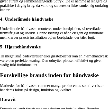
giver et rent og sammenhængende udtryk. De er nemme at rengøre og
praktiske i daglig brug, da vand og sæberester ikke samler sig omkring
kanter.
4. Underlimede håndvaske
Underlimede håndvaske monteres under bordpladen, så overfladen
fremstår glat og ubrudt. Denne løsning er både elegant og funktionel,
men kræver præcis installation og en bordplade, der tåler fugt.
5. Hjørnehåndvaske
Til meget små badeværelser eller gæstetoiletter kan en hjørnehåndvask
være den perfekte løsning. Den udnytter pladsen effektivt og giver
stadig fuld funktionalitet.
Forskellige brands inden for håndvaske
Markedet for håndvaske rummer mange producenter, som hver især
har deres fokus på design, funktion og kvalitet.
Duravit
Duravit er kendt for sit moderne design og høje kvalitet. Brandet