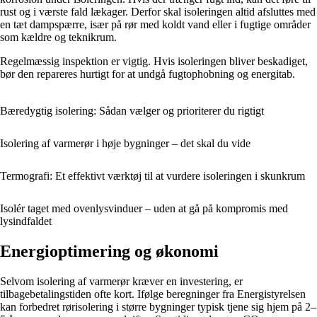
rust og i værste fald lækager. Derfor skal isoleringen altid afsluttes med
en tæt dampspærre, især på rør med koldt vand eller i fugtige områder
som kældre og teknikrum.
Regelmæssig inspektion er vigtig. Hvis isoleringen bliver beskadiget,
bør den repareres hurtigt for at undgå fugtophobning og energitab.
Bæredygtig isolering: Sådan vælger og prioriterer du rigtigt
Isolering af varmerør i høje bygninger – det skal du vide
Termografi: Et effektivt værktøj til at vurdere isoleringen i skunkrum
Isolér taget med ovenlysvinduer – uden at gå på kompromis med
lysindfaldet
Energioptimering og økonomi
Selvom isolering af varmerør kræver en investering, er
tilbagebetalingstiden ofte kort. Ifølge beregninger fra Energistyrelsen
kan forbedret rørisolering i større bygninger typisk tjene sig hjem på 2–