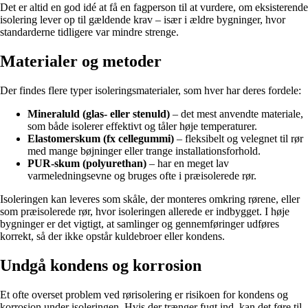
Det er altid en god idé at få en fagperson til at vurdere, om eksisterende
isolering lever op til gældende krav – især i ældre bygninger, hvor
standarderne tidligere var mindre strenge.
Materialer og metoder
Der findes flere typer isoleringsmaterialer, som hver har deres fordele:
Mineraluld (glas- eller stenuld)
– det mest anvendte materiale,
som både isolerer effektivt og tåler høje temperaturer.
Elastomerskum (fx cellegummi)
– fleksibelt og velegnet til rør
med mange bøjninger eller trange installationsforhold.
PUR-skum (polyurethan)
– har en meget lav
varmeledningsevne og bruges ofte i præisolerede rør.
Isoleringen kan leveres som skåle, der monteres omkring rørene, eller
som præisolerede rør, hvor isoleringen allerede er indbygget. I høje
bygninger er det vigtigt, at samlinger og gennemføringer udføres
korrekt, så der ikke opstår kuldebroer eller kondens.
Undgå kondens og korrosion
Et ofte overset problem ved rørisolering er risikoen for kondens og
korrosion under isoleringen. Hvis der trænger fugt ind, kan det føre til