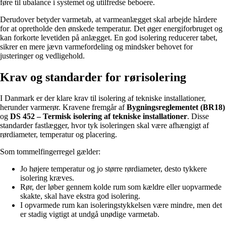
føre til ubalance i systemet og utilfredse beboere.
Derudover betyder varmetab, at varmeanlægget skal arbejde hårdere
for at opretholde den ønskede temperatur. Det øger energiforbruget og
kan forkorte levetiden på anlægget. En god isolering reducerer tabet,
sikrer en mere jævn varmefordeling og mindsker behovet for
justeringer og vedligehold.
Krav og standarder for rørisolering
I Danmark er der klare krav til isolering af tekniske installationer,
herunder varmerør. Kravene fremgår af
Bygningsreglementet (BR18)
og
DS 452 – Termisk isolering af tekniske installationer
. Disse
standarder fastlægger, hvor tyk isoleringen skal være afhængigt af
rørdiameter, temperatur og placering.
Som tommelfingerregel gælder:
Jo højere temperatur og jo større rørdiameter, desto tykkere
isolering kræves.
Rør, der løber gennem kolde rum som kældre eller uopvarmede
skakte, skal have ekstra god isolering.
I opvarmede rum kan isoleringstykkelsen være mindre, men det
er stadig vigtigt at undgå unødige varmetab.