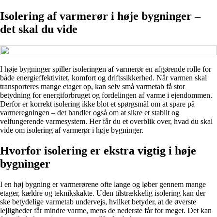
Isolering af varmerør i høje bygninger –
det skal du vide
I høje bygninger spiller isoleringen af varmerør en afgørende rolle for
både energieffektivitet, komfort og driftssikkerhed. Når varmen skal
transporteres mange etager op, kan selv små varmetab få stor
betydning for energiforbruget og fordelingen af varme i ejendommen.
Derfor er korrekt isolering ikke blot et spørgsmål om at spare på
varmeregningen – det handler også om at sikre et stabilt og
velfungerende varmesystem. Her får du et overblik over, hvad du skal
vide om isolering af varmerør i høje bygninger.
Hvorfor isolering er ekstra vigtig i høje
bygninger
I en høj bygning er varmerørene ofte lange og løber gennem mange
etager, kældre og teknikskakte. Uden tilstrækkelig isolering kan der
ske betydelige varmetab undervejs, hvilket betyder, at de øverste
lejligheder får mindre varme, mens de nederste får for meget. Det kan