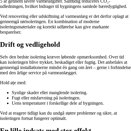
5 år gennem lavere varmeudgifter. Samtidig reduceres CO₂-
udledningen, hvilket bidrager til bygningens samlede bæredygtighed.
Ved renovering eller udskiftning af varmeanlæg er det derfor oplagt at
gennemgå rørisoleringen. En kombination af moderne
isoleringsmaterialer og korrekt udførelse kan give markante
besparelser.
Drift og vedligehold
Selv den bedste isolering kræver løbende opmærksomhed. Over tid
kan isoleringen blive trykket, beskadiget eller fugtig. Det anbefales at
gennemgå installationerne mindst én gang om året – gerne i forbindelse
med den årlige service på varmeanlægget.
Hold øje med:
Synlige skader eller manglende isolering.
Fugt eller misfarvning på isoleringen.
Uens temperaturer i forskellige dele af bygningen.
Ved at reagere tidligt kan du undgå større problemer og sikre, at
isoleringen fortsat fungerer optimalt.
En lille indsats med stor effekt