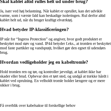
Skal kablet altid rulles helt ud under brug?
Ja, især ved høj belastning. Når kablet er oprullet, kan det udvikle
varme, som i værste fald kan beskadige isoleringen. Rul derfor altid
kablet helt ud, når du bruger kraftigt elværktøj.
Hvad betyder IP-klassificeringen?
IP står for “Ingress Protection” og angiver, hvor godt produktet er
beskyttet mod støv og vand. IP44 betyder f.eks., at tromlen er beskyttet
mod faste partikler og vandsprøjt, hvilket gør den egnet til udendørs
brug.
Hvordan vedligeholder jeg en kabeltromle?
Hold tromlen ren og tør, og kontroller jævnligt, at kablet ikke har
skader eller brud. Opbevar den et tørt sted, og undgå at trække hårdt i
kablet ved oprulning. En velholdt tromle holder længere og er mere
sikker i brug.
Få overblik over kabelsakse til forskellige behov