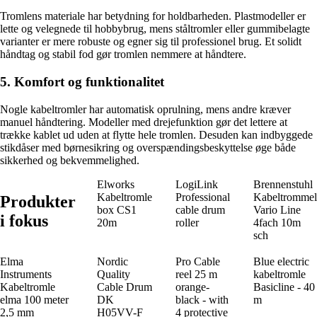
Tromlens materiale har betydning for holdbarheden. Plastmodeller er
lette og velegnede til hobbybrug, mens ståltromler eller gummibelagte
varianter er mere robuste og egner sig til professionel brug. Et solidt
håndtag og stabil fod gør tromlen nemmere at håndtere.
5. Komfort og funktionalitet
Nogle kabeltromler har automatisk oprulning, mens andre kræver
manuel håndtering. Modeller med drejefunktion gør det lettere at
trække kablet ud uden at flytte hele tromlen. Desuden kan indbyggede
stikdåser med børnesikring og overspændingsbeskyttelse øge både
sikkerhed og bekvemmelighed.
Elworks
LogiLink
Brennenstuhl
Kabeltromle
Professional
Kabeltrommel
Produkter
box CS1
cable drum
Vario Line
i fokus
20m
roller
4fach 10m
sch
Elma
Nordic
Pro Cable
Blue electric
Instruments
Quality
reel 25 m
kabeltromle
Kabeltromle
Cable Drum
orange-
Basicline - 40
elma 100 meter
DK
black - with
m
2,5 mm
H05VV-F
4 protective