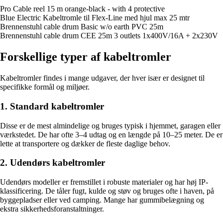
Pro Cable reel 15 m orange-black - with 4 protective
Blue Electric Kabeltromle til Flex-Line med hjul max 25 mtr
Brennenstuhl cable drum Basic w/o earth PVC 25m
Brennenstuhl cable drum CEE 25m 3 outlets 1x400V/16A + 2x230V
Forskellige typer af kabeltromler
Kabeltromler findes i mange udgaver, der hver især er designet til
specifikke formål og miljøer.
1. Standard kabeltromler
Disse er de mest almindelige og bruges typisk i hjemmet, garagen eller
værkstedet. De har ofte 3–4 udtag og en længde på 10–25 meter. De er
lette at transportere og dækker de fleste daglige behov.
2. Udendørs kabeltromler
Udendørs modeller er fremstillet i robuste materialer og har høj IP-
klassificering. De tåler fugt, kulde og støv og bruges ofte i haven, på
byggepladser eller ved camping. Mange har gummibelægning og
ekstra sikkerhedsforanstaltninger.