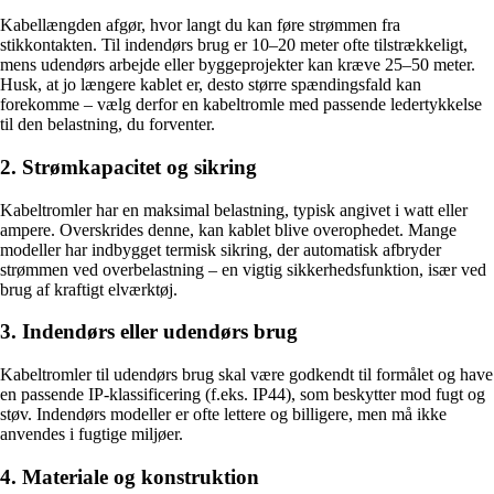
Kabellængden afgør, hvor langt du kan føre strømmen fra
stikkontakten. Til indendørs brug er 10–20 meter ofte tilstrækkeligt,
mens udendørs arbejde eller byggeprojekter kan kræve 25–50 meter.
Husk, at jo længere kablet er, desto større spændingsfald kan
forekomme – vælg derfor en kabeltromle med passende ledertykkelse
til den belastning, du forventer.
2. Strømkapacitet og sikring
Kabeltromler har en maksimal belastning, typisk angivet i watt eller
ampere. Overskrides denne, kan kablet blive overophedet. Mange
modeller har indbygget termisk sikring, der automatisk afbryder
strømmen ved overbelastning – en vigtig sikkerhedsfunktion, især ved
brug af kraftigt elværktøj.
3. Indendørs eller udendørs brug
Kabeltromler til udendørs brug skal være godkendt til formålet og have
en passende IP-klassificering (f.eks. IP44), som beskytter mod fugt og
støv. Indendørs modeller er ofte lettere og billigere, men må ikke
anvendes i fugtige miljøer.
4. Materiale og konstruktion