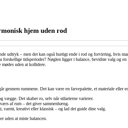
armonisk hjem uden rod
evende udtryk – men det kan også hurtigt ende i rod og forvirring, hvi
ra forskellige tidsperioder? Nøglen ligger i balance, bevidste valg og e
e mødes uden at kollidere.
er går gennem rummene. Det kan være en farvepalette, et materiale eller e
 vægge. Det skaber ro, selv når stilarterne varierer.
å tværs af rum – det giver sammenhæng.
, varmt, kreativt eller klassisk – og lad det guide dine valg.
er uden at miste balancen.