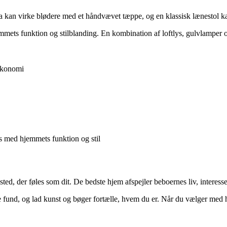
fa kan virke blødere med et håndvævet tæppe, og en klassisk lænestol ka
rummets funktion og stilblanding. En kombination af loftlys, gulvlamper
økonomi
s med hjemmets funktion og stil
ed, der føles som dit. De bedste hjem afspejler beboernes liv, interesser
fund, og lad kunst og bøger fortælle, hvem du er. Når du vælger med hje