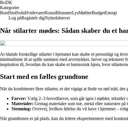
BoDK
Kategorier
Bord
Stol
Sofa
Hvidevarer
Kunst
Blomster
Lys
Møbler
Budget
Energi
Log på
Registrér dig
Nyhedsbrevet
Når stilarter mødes: Sådan skaber du et h
At blande forskellige stilarter i hjemmet kan skabe et personligt og l
minimalisme til at spille sammen med arvestykker, farver og teksturer f
inspiration til, hvordan du kan skabe et harmonisk hjem, hvor stilartern
Start med en fælles grundtone
Når du kombinerer flere stilarter, er det vigtigt at finde en rød tråd, d
Farver:
Vælg 2–3 hovedfarver, som går igen i møbler, tekstiler og
Materialer:
Gentag materialer som træ, metal eller natursten p
Stemning:
Overvej, hvilken følelse du vil have i hjemmet – roligt
Når grundtonen er på plads, kan du lettere eksperimentere med kontrast