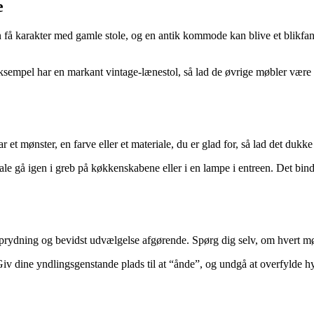
e
an få karakter med gamle stole, og en antik kommode kan blive et blikfa
 eksempel har en markant vintage-lænestol, så lad de øvrige møbler være 
 et mønster, en farve eller et materiale, du er glad for, så lad det dukk
e gå igen i greb på køkkenskabene eller i en lampe i entreen. Det binde
 oprydning og bevidst udvælgelse afgørende. Spørg dig selv, om hvert møbe
dine yndlingsgenstande plads til at “ånde”, og undgå at overfylde hylder