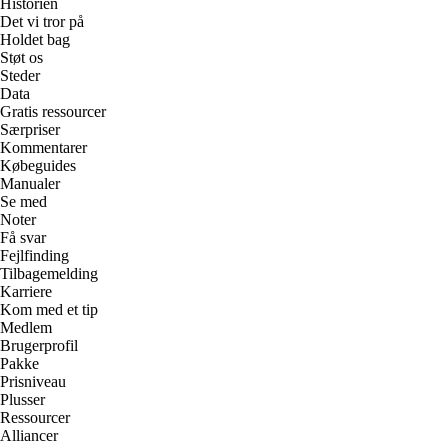
Historien
Det vi tror på
Holdet bag
Støt os
Steder
Data
Gratis ressourcer
Særpriser
Kommentarer
Købeguides
Manualer
Se med
Noter
Få svar
Fejlfinding
Tilbagemelding
Karriere
Kom med et tip
Medlem
Brugerprofil
Pakke
Prisniveau
Plusser
Ressourcer
Alliancer