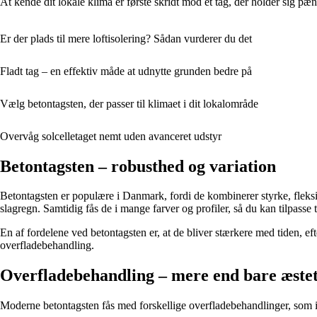
At kende dit lokale klima er første skridt mod et tag, der holder sig pæn
Er der plads til mere loftisolering? Sådan vurderer du det
Fladt tag – en effektiv måde at udnytte grunden bedre på
Vælg betontagsten, der passer til klimaet i dit lokalområde
Overvåg solcelletaget nemt uden avanceret udstyr
Betontagsten – robusthed og variation
Betontagsten er populære i Danmark, fordi de kombinerer styrke, fleksib
slagregn. Samtidig fås de i mange farver og profiler, så du kan tilpasse tag
En af fordelene ved betontagsten er, at de bliver stærkere med tiden, e
overfladebehandling.
Overfladebehandling – mere end bare æste
Moderne betontagsten fås med forskellige overfladebehandlinger, som