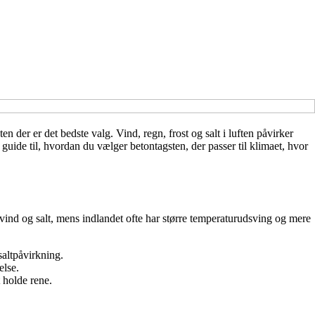
n der er det bedste valg. Vind, regn, frost og salt i luften påvirker
n guide til, hvordan du vælger betontagsten, der passer til klimaet, hvor
ind og salt, mens indlandet ofte har større temperaturudsving og mere
saltpåvirkning.
else.
 holde rene.