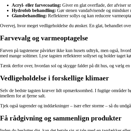
Acryl- eller farvecoating:
Giver en glat overflade, der afviser s
Hydrofob behandling:
Gør stenen vandafvisende og mindsker ri
Glansbehandling:
Reflekterer sollys og kan reducere varmeoptag
Overvej, hvor meget vedligeholdelse du ønsker. En glat, behandlet ove
Farvevalg og varmeoptagelse
Farven på tagstenene påvirker ikke kun husets udtryk, men også, hvord
med mange soltimer. Lyse tagsten reflekterer sollyset og holder taget k
Tænk derfor over, hvordan sol og skygge falder på dit hus, og vælg en fa
Vedligeholdelse i forskellige klimaer
Selv de bedste tagsten kræver lidt opmærksomhed. I fugtige områder bør
imellem for at fjerne salt.
Tjek også tagrender og inddækninger – især efter storme – så du undgår
Få rådgivning og sammenlign produkter
Inden du beslutter dig, kan det betale sig at tale med en tagdækker el