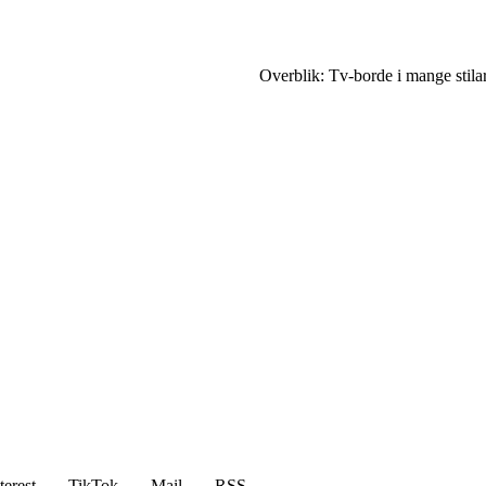
Overblik: Tv-borde i mange stilar
terest
TikTok
Mail
RSS