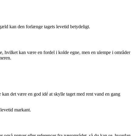
æld kan den forlænge tagets levetid betydeligt.
e, hvilket kan være en fordel i kolde egne, men en ulempe i områder
meren.
r kan det være en god idé at skylle taget med rent vand en gang
levetid markant.
er også prøver eller referencer fra nærområdet, så du kan se, hvordan