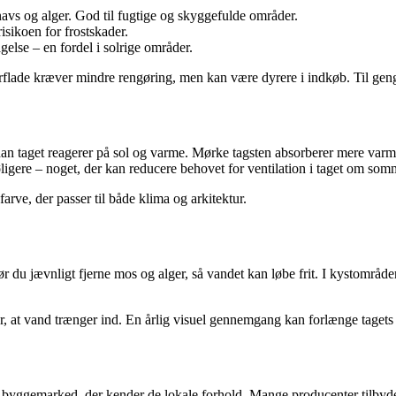
navs og alger. God til fugtige og skyggefulde områder.
sikoen for frostskader.
else – en fordel i solrige områder.
rflade kræver mindre rengøring, men kan være dyrere i indkøb. Til geng
an taget reagerer på sol og varme. Mørke tagsten absorberer mere varm
øligere – noget, der kan reducere behovet for ventilation i taget om som
rve, der passer til både klima og arkitektur.
 du jævnligt fjerne mos og alger, så vandet kan løbe frit. I kystområde
, at vand trænger ind. En årlig visuel gennemgang kan forlænge tagets 
ler byggemarked, der kender de lokale forhold. Mange producenter tilbyd