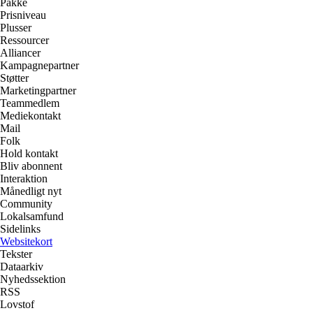
Pakke
Prisniveau
Plusser
Ressourcer
Alliancer
Kampagnepartner
Støtter
Marketingpartner
Teammedlem
Mediekontakt
Mail
Folk
Hold kontakt
Bliv abonnent
Interaktion
Månedligt nyt
Community
Lokalsamfund
Sidelinks
Websitekort
Tekster
Dataarkiv
Nyhedssektion
RSS
Lovstof