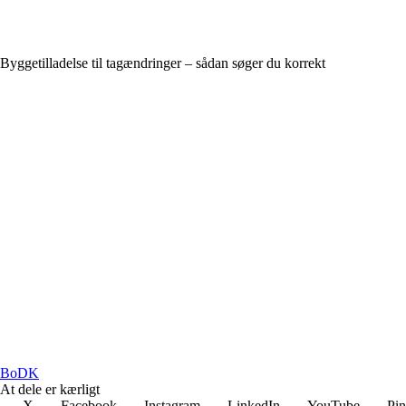
Byggetilladelse til tagændringer – sådan søger du korrekt
BoDK
At dele er kærligt
X
Facebook
Instagram
LinkedIn
YouTube
Pin