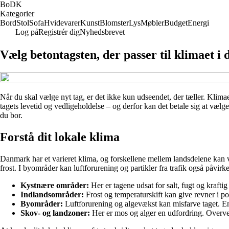
BoDK
Kategorier
Bord
Stol
Sofa
Hvidevarer
Kunst
Blomster
Lys
Møbler
Budget
Energi
Log på
Registrér dig
Nyhedsbrevet
Vælg betontagsten, der passer til klimaet i
Når du skal vælge nyt tag, er det ikke kun udseendet, der tæller. Klimaet 
tagets levetid og vedligeholdelse – og derfor kan det betale sig at vælge 
du bor.
Forstå dit lokale klima
Danmark har et varieret klima, og forskellene mellem landsdelene kan 
frost. I byområder kan luftforurening og partikler fra trafik også påvirke
Kystnære områder:
Her er tagene udsat for salt, fugt og kraft
Indlandsområder:
Frost og temperaturskift kan give revner i p
Byområder:
Luftforurening og algevækst kan misfarve taget. En 
Skov- og landzoner:
Her er mos og alger en udfordring. Overv