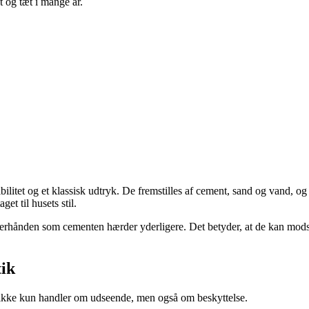
t og tæt i mange år.
ilitet og et klassisk udtryk. De fremstilles af cement, sand og vand, o
et til husets stil.
fterhånden som cementen hærder yderligere. Det betyder, at de kan modst
tik
 ikke kun handler om udseende, men også om beskyttelse.