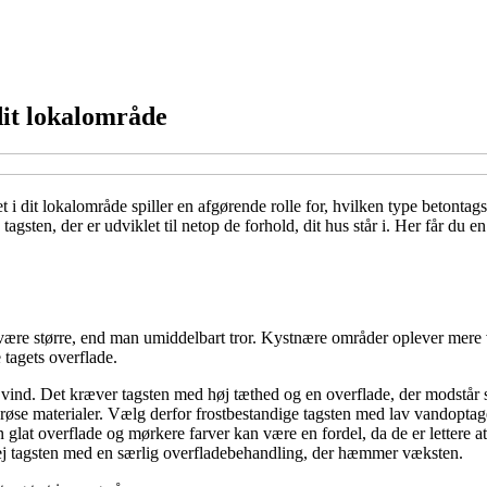
 dit lokalområde
i dit lokalområde spiller en afgørende rolle for, hvilken type betontagste
tagsten, der er udviklet til netop de forhold, dit hus står i. Her får du e
være større, end man umiddelbart tror. Kystnære områder oplever mere v
 tagets overflade.
ig vind. Det kræver tagsten med høj tæthed og en overflade, der modstår 
orøse materialer. Vælg derfor frostbestandige tagsten med lav vandoptag
glat overflade og mørkere farver kan være en fordel, da de er lettere at
ej tagsten med en særlig overfladebehandling, der hæmmer væksten.