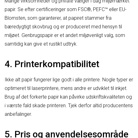
Mange virksomheder og private vælger i dag miljømærket
papir. Se efter certificeringer som FSC®, PEFC™ eller EU-
Blomsten, som garanterer, at papiret stammer fra
bæredygtigt skovbrug og er produceret med hensyn til
miljøet. Genbrugspapir er et andet miljøvenligt valg, som
samtidig kan give et rustikt udtryk.
4. Printerkompatibilitet
Ikke alt papir fungerer lige godt i alle printere. Nogle typer er
optimeret til laserprintere, mens andre er udviklet til inkjet.
Brug af det forkerte papir kan påvirke udskriftskvaliteten og
i værste fald skade printeren. Tjek derfor altid producentens
anbefalinger.
5. Pris og anvendelsesområde