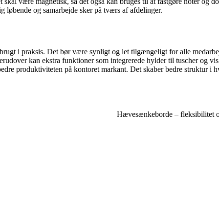
 skal være magnetisk, så det også kan bruges til at fastgøre noter og do
g løbende og samarbejde sker på tværs af afdelinger.
 brugt i praksis. Det bør være synligt og let tilgængeligt for alle meda
 Derudover kan ekstra funktioner som integrerede hylder til tuscher og vi
dre produktiviteten på kontoret markant. Det skaber bedre struktur i h
Hævesænkeborde – fleksibilitet o