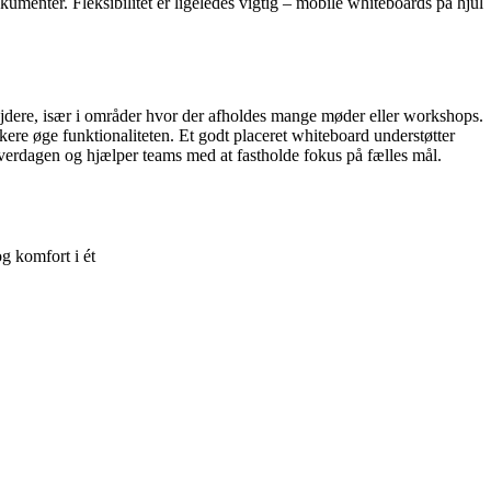
kumenter. Fleksibilitet er ligeledes vigtig – mobile whiteboards på hjul
rbejdere, især i områder hvor der afholdes mange møder eller workshops.
skere øge funktionaliteten. Et godt placeret whiteboard understøtter
verdagen og hjælper teams med at fastholde fokus på fælles mål.
g komfort i ét