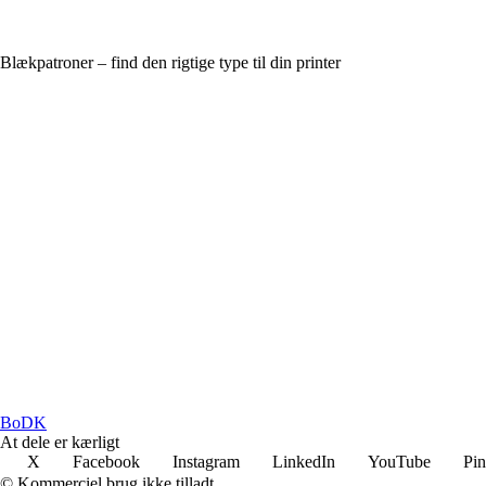
Blækpatroner – find den rigtige type til din printer
BoDK
At dele er kærligt
X
Facebook
Instagram
LinkedIn
YouTube
Pin
© Kommerciel brug ikke tilladt.