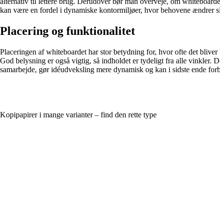
alternativ til lettere brug. Derudover bør man overveje, om whiteboardet
kan være en fordel i dynamiske kontormiljøer, hvor behovene ændrer si
Placering og funktionalitet
Placeringen af whiteboardet har stor betydning for, hvor ofte det bliver
God belysning er også vigtig, så indholdet er tydeligt fra alle vinkler.
samarbejde, gør idéudveksling mere dynamisk og kan i sidste ende forbe
Kopipapirer i mange varianter – find den rette type