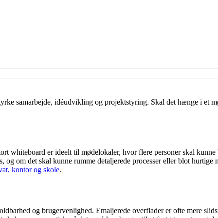
styrke samarbejde, idéudvikling og projektstyring. Skal det hænge i et m
tort whiteboard er ideelt til mødelokaler, hvor flere personer skal kunne
s, og om det skal kunne rumme detaljerede processer eller blot hurtige no
ivat, kontor og skole
.
 holdbarhed og brugervenlighed. Emaljerede overflader er ofte mere slid