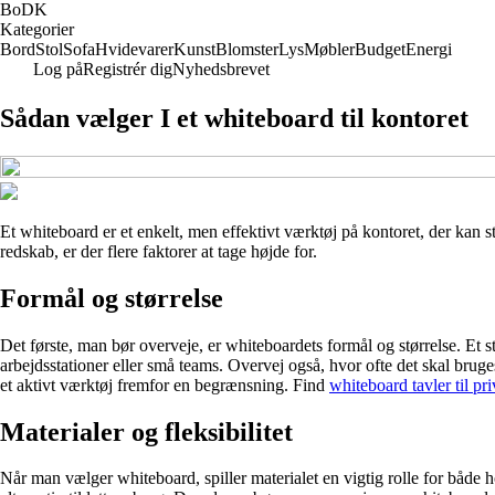
BoDK
Kategorier
Bord
Stol
Sofa
Hvidevarer
Kunst
Blomster
Lys
Møbler
Budget
Energi
Log på
Registrér dig
Nyhedsbrevet
Sådan vælger I et whiteboard til kontoret
Et whiteboard er et enkelt, men effektivt værktøj på kontoret, der kan 
redskab, er der flere faktorer at tage højde for.
Formål og størrelse
Det første, man bør overveje, er whiteboardets formål og størrelse. Et s
arbejdsstationer eller små teams. Overvej også, hvor ofte det skal bruge
et aktivt værktøj fremfor en begrænsning. Find
whiteboard tavler til pr
Materialer og fleksibilitet
Når man vælger whiteboard, spiller materialet en vigtig rolle for både