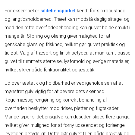
For eksempel er
sildebensparket
kendt for sin robusthed
og langtidsholdbarhed. Træet kan modstå daglig slitage, og
med den rette overfladebehandling kan gulvet holde smukt i
mange år. Slibning og oliering giver mulighed for at
genskabe glans og friskhed, hvilket gør gulvet praktisk og
tidløst. Valg af træsort og finish betyder, at man kan tilpasse
gulvet til rummets størrelse, lysforhold og øvrige materialer,
hvilket sikrer både funktionalitet og æstetik.
Ud over æstetik og holdbarhed er vedligeholdelsen af et
mønstret gulv vigtig for at bevare dets skønhed.
Regelmæssig rengøring og korrekt behandling af
overfladen beskytter mod ridser, pletter og fugtskader.
Mange typer sildebensgulve kan desuden slibes flere gange,
hvilket giver mulighed for at forny udseendet og forlænge
levetiden betydeligt. Dette gør gulvet til en både praktisk og