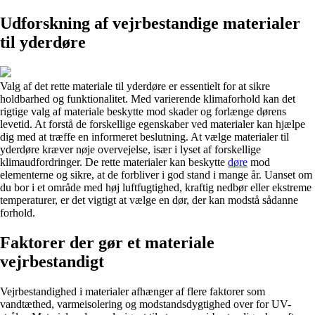
Udforskning af vejrbestandige materialer
til yderdøre
Valg af det rette materiale til yderdøre er essentielt for at sikre
holdbarhed og funktionalitet. Med varierende klimaforhold kan det
rigtige valg af materiale beskytte mod skader og forlænge dørens
levetid. At forstå de forskellige egenskaber ved materialer kan hjælpe
dig med at træffe en informeret beslutning. At vælge materialer til
yderdøre kræver nøje overvejelse, især i lyset af forskellige
klimaudfordringer. De rette materialer kan beskytte
døre
mod
elementerne og sikre, at de forbliver i god stand i mange år. Uanset om
du bor i et område med høj luftfugtighed, kraftig nedbør eller ekstreme
temperaturer, er det vigtigt at vælge en dør, der kan modstå sådanne
forhold.
Faktorer der gør et materiale
vejrbestandigt
Vejrbestandighed i materialer afhænger af flere faktorer som
vandtæthed, varmeisolering og modstandsdygtighed over for UV-