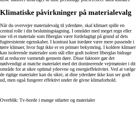
Klimatiske påvirkninger på materialevalg
Når du overvejer materialevalg til yderdøre, skal klimaet spille en
central rolle i din beslutningstagning. I områder med meget regn eller
sne vil et materiale som fiberglas være fordelagtigt på grund af dets
fugtresistente egenskaber. I kontrast kan trædøre være mere passende i
tørre klimaer, hvor fugt ikke er en primær bekymring. I koldere klimaer
kan isolerende materialer som stål eller godt isoleret fiberglas bidrage
til at reducere varmetab gennem døre. Disse faktorer gør det
nødvendigt at matche materialet med det dominerende vejrmønster i dit
område for at sikre optimal ydeevne og energieffektivitet. Ved at vælge
de rigtige materialer kan du sikre, at dine yderdøre ikke kun ser godt
ud, men også fungerer effektivt under de givne klimaforhold.
Overblik: Tv-borde i mange stilarter og materialer