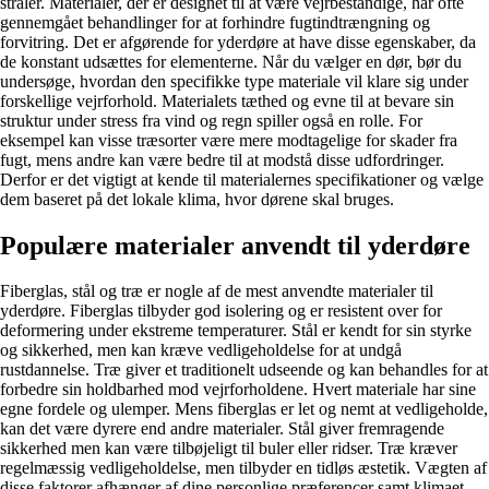
stråler. Materialer, der er designet til at være vejrbestandige, har ofte
gennemgået behandlinger for at forhindre fugtindtrængning og
forvitring. Det er afgørende for yderdøre at have disse egenskaber, da
de konstant udsættes for elementerne. Når du vælger en dør, bør du
undersøge, hvordan den specifikke type materiale vil klare sig under
forskellige vejrforhold. Materialets tæthed og evne til at bevare sin
struktur under stress fra vind og regn spiller også en rolle. For
eksempel kan visse træsorter være mere modtagelige for skader fra
fugt, mens andre kan være bedre til at modstå disse udfordringer.
Derfor er det vigtigt at kende til materialernes specifikationer og vælge
dem baseret på det lokale klima, hvor dørene skal bruges.
Populære materialer anvendt til yderdøre
Fiberglas, stål og træ er nogle af de mest anvendte materialer til
yderdøre. Fiberglas tilbyder god isolering og er resistent over for
deformering under ekstreme temperaturer. Stål er kendt for sin styrke
og sikkerhed, men kan kræve vedligeholdelse for at undgå
rustdannelse. Træ giver et traditionelt udseende og kan behandles for at
forbedre sin holdbarhed mod vejrforholdene. Hvert materiale har sine
egne fordele og ulemper. Mens fiberglas er let og nemt at vedligeholde,
kan det være dyrere end andre materialer. Stål giver fremragende
sikkerhed men kan være tilbøjeligt til buler eller ridser. Træ kræver
regelmæssig vedligeholdelse, men tilbyder en tidløs æstetik. Vægten af
disse faktorer afhænger af dine personlige præferencer samt klimaet.